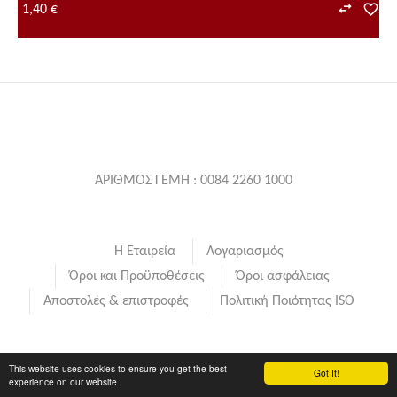
1,40 €
ΑΡΙΘΜΟΣ ΓΕΜΗ : 0084 2260 1000
Η Εταιρεία
Λογαριασμός
Όροι και Προϋποθέσεις
Όροι ασφάλειας
Αποστολές & επιστροφές
Πολιτική Ποιότητας ISO
Δημιουργία Λογαριασμού
Παραγγελίες
Σύγκρινε
This website uses cookies to ensure you get the best
Got It!
experience on our website
Wishlist