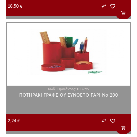
18,50 €
Κωδ. Προϊόντος:103795
ΠΟΤΗΡΑΚΙ ΓΡΑΦΕΙΟΥ ΣΥΝΘΕΤΟ FΑΡΙ Νο 200
2,24 €